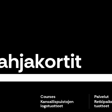
ahjakortit
Courses
Palvelut
Kansallispuistojen
Retkipai
logotuotteet
tuotteet