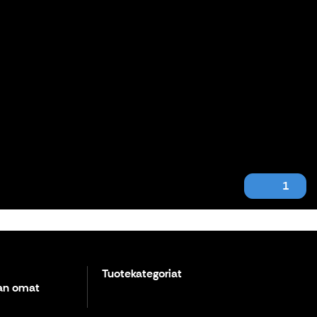
1
Tuotekategoriat
kan omat