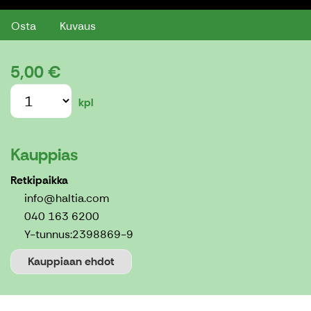
Osta
Kuvaus
5,00 €
kpl
Kauppias
Retkipaikka
info@haltia.com
040 163 6200
Y-tunnus:
2398869-9
Kauppiaan ehdot