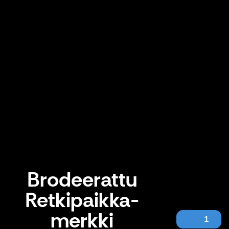
Brodeerattu
Retkipaikka-
merkki
1
Brodeerattu Retkipaikka-merkki