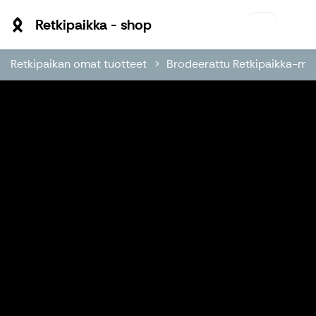
Retkipaikka - shop
Retkipaikka - shop
Retkipaikan omat tuotteet
Brodeerattu Retkipaikka-mer