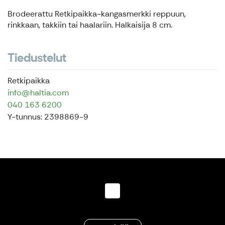
Brodeerattu Retkipaikka-kangasmerkki reppuun,
rinkkaan, takkiin tai haalariin. Halkaisija 8 cm.
Tiedustelut
Retkipaikka
info@haltia.com
040 163 6200
Y-tunnus: 2398869-9